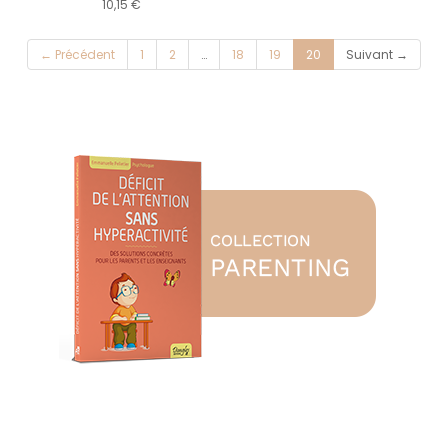
10,15 €
(current)
← Précédent
1
2
…
18
19
20
Suivant →