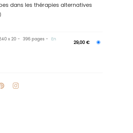
es dans les thérapies alternatives
)
 240 x 20
396 pages
En
29,00 €