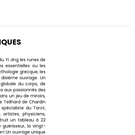
IQUES
u Yi Jing les runes de
es essentielles ou les
ythologie grecque, les
 dixième ouvrage. Un
globale du corps, de
lés aux passionnés des
ans un jeu de miroirs,
e Teilhard de Chardin
pécialiste du Tarot,
artistes, physiciens,
truit un tableau à 22
guérisseur, la vingt-
acun! Un ouvrage unique