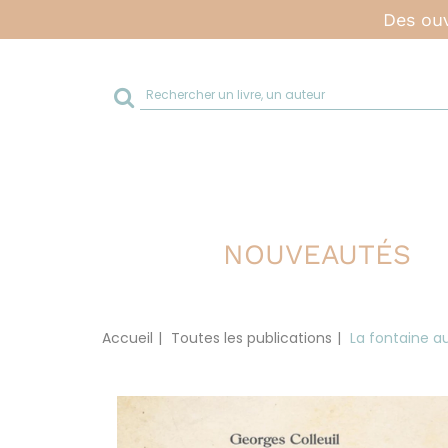
Des ouv
Rechercher
sur
le
site
NOUVEAUTÉS
Accueil
Toutes les publications
La fontaine a