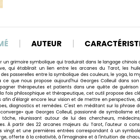
MÉ
AUTEUR
CARACTÉRIST
un grimoire symbolique qui traduirait dans le langage chinois d
ve, qui établirait un lien entre les arcanes du Tarot, les huil
it des passerelles entre la symbolique des couleurs, le yoga, la m
là ce que nous propose aujourd'hui Georges Colleuil dans son
gner thérapeutes et patients dans une quête de guérison 
 À la fois philosophique et thérapeutique, cet outil propose des c
s afin d'élargir encore leur vision et de mettre en perspective, d
es, diagnostics et remèdes. C'est en méditant sur la phrase d
converge» que Georges Colleuil, passionné de symbolisme et s
 tâche, réunissant autour de lui des chercheurs, médecins, 
es. À partir des 22 arcanes majeurs du Tarot, l'auteur a cons
 vingt et une premières entrées correspondant à un symbole 
e, offerte à la créativité, à l'imaginaire et à l'intuition de ch