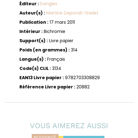
Éditeur :
Dangles
Auteur(s) :
Martine Depondt-Gadet
Publication :
17 mars 2011
Intérieur :
Bichromie
Support(s) :
Livre papier
Poids (en grammes) :
314
Langue(s) :
Français
Code(s) CLIL :
3134
EAN13 Livre papier :
9782703308829
Référence Livre papier :
20882
VOUS AIMEREZ AUSSI
NOUVEAUTÉ