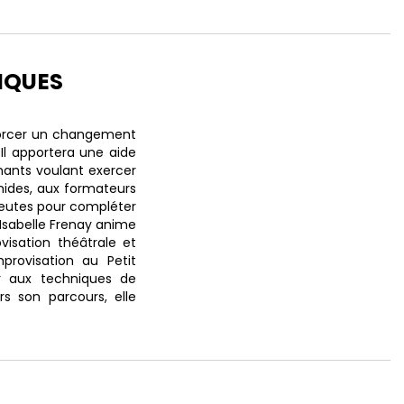
IQUES
morcer un changement
Il apportera une aide
nants voulant exercer
imides, aux formateurs
peutes pour compléter
, Isabelle Frenay anime
visation théâtrale et
rovisation au Petit
er aux techniques de
rs son parcours, elle