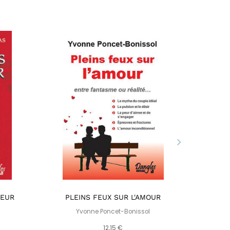
HEUR
PLEINS FEUX SUR L'AMOUR
LA
L
Yvonne Poncet-Bonissol
Raphaëll
12,15 €