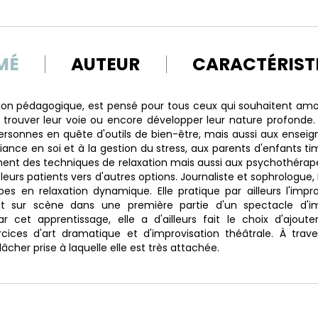
MÉ
AUTEUR
CARACTÉRIST
ion pédagogique, est pensé pour tous ceux qui souhaitent a
, trouver leur voie ou encore développer leur nature profonde. 
ersonnes en quête d'outils de bien-être, mais aussi aux enseig
fiance en soi et à la gestion du stress, aux parents d'enfants t
hent des techniques de relaxation mais aussi aux psychothéra
er leurs patients vers d'autres options. Journaliste et sophrologue
pes en relaxation dynamique. Elle pratique par ailleurs l'impro
t sur scène dans une première partie d'un spectacle d'imp
r cet apprentissage, elle a d'ailleurs fait le choix d'ajout
cices d'art dramatique et d'improvisation théâtrale. À trave
lâcher prise à laquelle elle est très attachée.