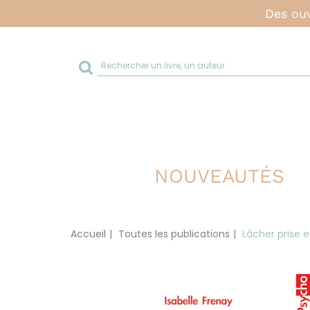
Des ouv
Rechercher
sur
le
site
NOUVEAUTÉS
Accueil
Toutes les publications
Lâcher prise 