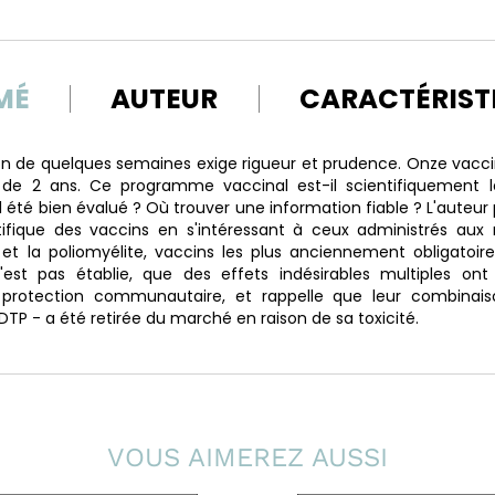
MÉ
AUTEUR
CARACTÉRIST
on de quelques semaines exige rigueur et prudence. Onze vacc
e de 2 ans. Ce programme vaccinal est-il scientifiquement l
l été bien évalué ? Où trouver une information fiable ? L'auteur 
ifique des vaccins en s'intéressant à ceux administrés aux 
s et la poliomyélite, vaccins les plus anciennement obligatoire
n'est pas établie, que des effets indésirables multiples ont 
 protection communautaire, et rappelle que leur combin
 DTP - a été retirée du marché en raison de sa toxicité.
VOUS AIMEREZ AUSSI