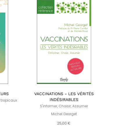
EURS
VACCINATIONS - LES VÉRITÉS
LES 
INDÉSIRABLES
 tropicaux
Coquelu
S'informer, Choisir, Assumer
Michel Georget
25,00 €