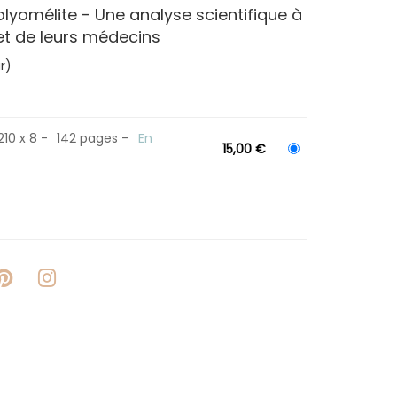
olyomélite - Une analyse scientifique à
 et de leurs médecins
r)
210 x 8
142 pages
En
15,00 €