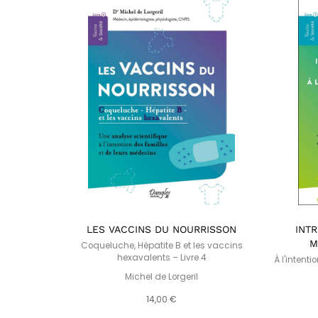
RITÉS
LES VACCINS DU NOURRISSON
INT
M
Coqueluche, Hépatite B et les vaccins
hexavalents – Livre 4
mer
À l'intent
Michel de Lorgeril
14,00 €