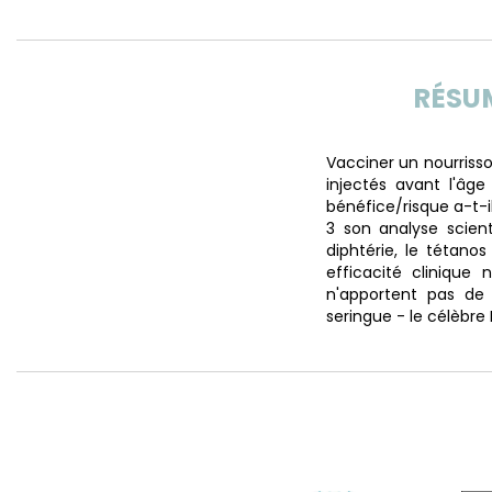
RÉSU
Vacciner un nourriss
injectés avant l'âg
bénéfice/risque a-t-i
3 son analyse scient
diphtérie, le tétano
efficacité clinique 
n'apportent pas de
seringue - le célèbre