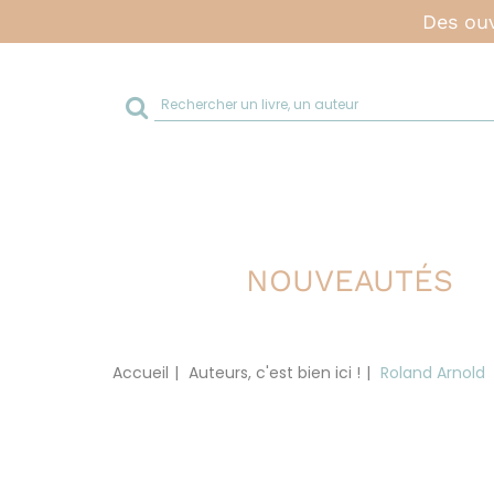
Des ouv
Rechercher
sur
le
site
NOUVEAUTÉS
Accueil
Auteurs, c'est bien ici !
Roland Arnold