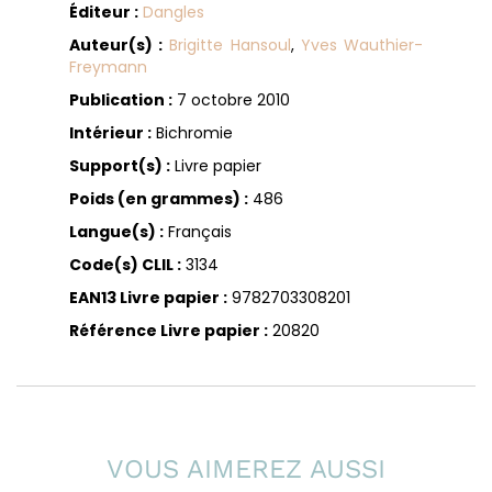
Éditeur :
Dangles
Auteur(s) :
Brigitte Hansoul
,
Yves Wauthier-
Freymann
Publication :
7 octobre 2010
Intérieur :
Bichromie
Support(s) :
Livre papier
Poids (en grammes) :
486
Langue(s) :
Français
Code(s) CLIL :
3134
EAN13 Livre papier :
9782703308201
Référence Livre papier :
20820
VOUS AIMEREZ AUSSI