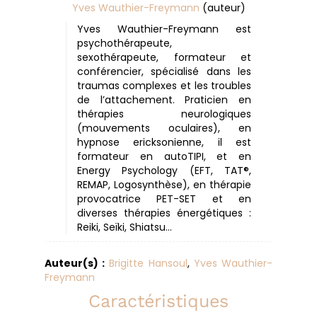
Yves Wauthier-Freymann
(auteur)
Yves Wauthier-Freymann est
psychothérapeute,
sexothérapeute, formateur et
conférencier, spécialisé dans les
traumas complexes et les troubles
de l’attachement. Praticien en
thérapies neurologiques
(mouvements oculaires), en
hypnose ericksonienne, il est
formateur en autoTIPI, et en
Energy Psychology (EFT, TAT®,
REMAP, Logosynthèse), en thérapie
provocatrice PET-SET et en
diverses thérapies énergétiques :
Reiki, Seïki, Shiatsu…
Auteur(s) :
Brigitte Hansoul
,
Yves Wauthier-
Freymann
Caractéristiques