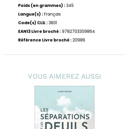
Poids (en grammes) :
345
Langue(s) :
Français
Code(s) CLIL :
3831
EAN13 Livre broché :
9782703309864
Référence Livre broché :
20986
VOUS AIMEREZ AUSSI