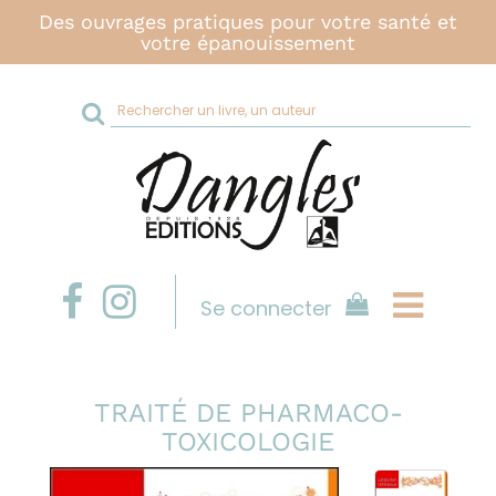
Des ouvrages pratiques pour votre santé et
votre épanouissement
Rechercher
sur
le
site
Se connecter
TRAITÉ DE PHARMACO-
TOXICOLOGIE