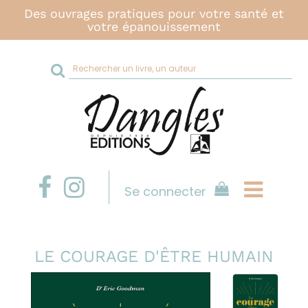
Des ouvrages pratiques pour votre santé et
votre épanouissement
Rechercher
sur
le
site
Se connecter
LE COURAGE D'ÊTRE HUMAIN