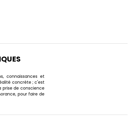
IQUES
ns, connaissances et
lité concrète ; c'est
 la prise de conscience
norance, pour faire de