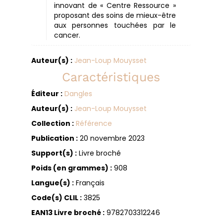
innovant de « Centre Ressource »
proposant des soins de mieux-être
aux personnes touchées par le
cancer.
Auteur(s) :
Jean-Loup Mouysset
Caractéristiques
Éditeur :
Dangles
Auteur(s) :
Jean-Loup Mouysset
Collection :
Référence
Publication :
20 novembre 2023
Support(s) :
Livre broché
Poids (en grammes) :
908
Langue(s) :
Français
Code(s) CLIL :
3825
EAN13 Livre broché :
9782703312246