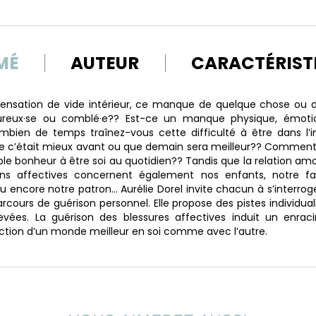
MÉ
AUTEUR
CARACTÉRIST
sensation de vide intérieur, ce manque de quelque chose ou d
reux·se ou comblé·e?? Est-ce un manque physique, émotion
ombien de temps traînez-vous cette difficulté à être dans l’i
e c’était mieux avant ou que demain sera meilleur?? Comment
able bonheur à être soi au quotidien?? Tandis que la relation 
tions affectives concernent également nos enfants, notre fa
ou encore notre patron… Aurélie Dorel invite chacun à s’interroge
rcours de guérison personnel. Elle propose des pistes individua
evées. La guérison des blessures affectives induit un enraci
uction d’un monde meilleur en soi comme avec l’autre.