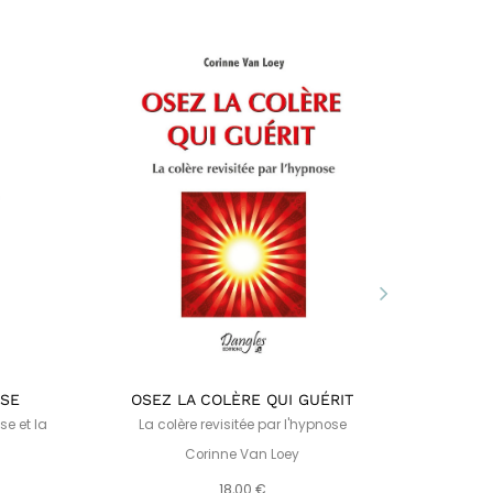
SSE
OSEZ LA COLÈRE QUI GUÉRIT
RÉENCO
se et la
La colère revisitée par l'hypnose
Sa
Corinne Van Loey
18,00 €