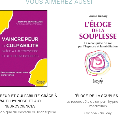
VOUS AIMEREZ AUSSI
PEUR ET CULPABILITÉ GRÂCE À
L'ÉLOGE DE LA SOUPLE
L'AUTOHYPNOSE ET AUX
La reconquête de soi par l'hypno
NEUROSCIENCES
méditation
anique du cerveau au lâcher prise
Corinne Van Loey