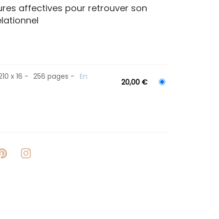
es affectives pour retrouver son
elationnel
210 x 16
256 pages
En
20,00 €