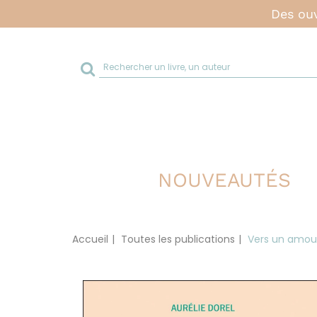
Des ouv
Rechercher
sur
le
site
NOUVEAUTÉS
Accueil
Toutes les publications
Vers un amour