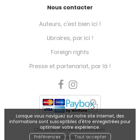
Nous contacter
Auteurs, c'est bien ici !
Libraires, par ici !
Foreign rights
Presse et partenariat, par là !
Lorsque vous naviguez sur notre site internet, des
informations sont susceptibles d'être enregistrées pour
Charte de référencement
optimiser votre expérience.
Charte de données personnelles
Préférences
Tout accepter
Conditions générales d'utilisation