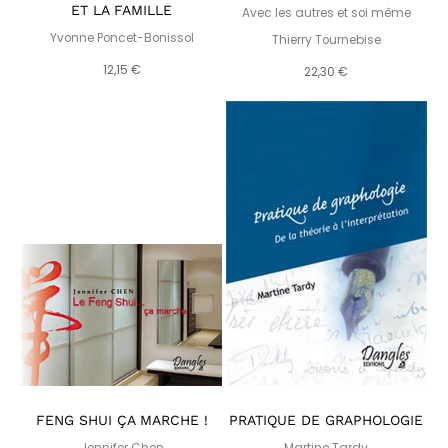
ET LA FAMILLE
Avec les autres et soi même
Yvonne Poncet-Bonissol
Thierry Tournebise
12,15 €
22,30 €
FENG SHUI ÇA MARCHE !
PRATIQUE DE GRAPHOLOGIE
Jennifer Chen
Martine Tardy