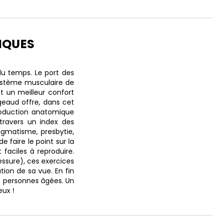
IQUES
du temps. Le port des
 système musculaire de
et un meilleur confort
rgeaud offre, dans cet
roduction anatomique
travers un index des
tigmatisme, presbytie,
 faire le point sur la
 faciles à reproduire.
essure), ces exercices
ion de sa vue. En fin
es personnes âgées. Un
eux !