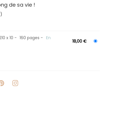
ong de sa vie !
)
210 x 10
160 pages
En
18,00 €