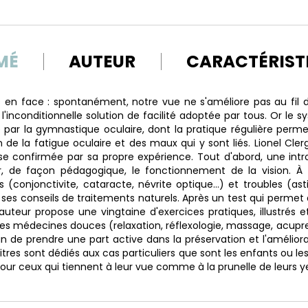
MÉ
AUTEUR
CARACTÉRIST
ses en face : spontanément, notre vue ne s'améliore pas au fil 
l'inconditionnelle solution de facilité adoptée par tous. Or le
ié par la gymnastique oculaire, dont la pratique régulière perm
n de la fatigue oculaire et des maux qui y sont liés. Lionel Cle
se confirmée par sa propre expérience. Tout d'abord, une int
r, de façon pédagogique, le fonctionnement de la vision. À 
s (conjonctivite, cataracte, névrite optique…) et troubles (as
 ses conseils de traitements naturels. Après un test qui permet de
auteur propose une vingtaine d'exercices pratiques, illustrés et
 des médecines douces (relaxation, réflexologie, massage, acupr
 de prendre une part active dans la préservation et l'améliorat
tres sont dédiés aux cas particuliers que sont les enfants ou l
our ceux qui tiennent à leur vue comme à la prunelle de leurs y