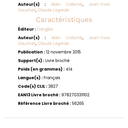
Auteur(s) :
Alain Collomb
,
Jean-Yves
Gauchet
,
Claude Lagarde
Caractéristiques
Éditeur :
Dangles
Auteur(s) :
Alain Collomb
,
Jean-Yves
Gauchet
,
Claude Lagarde
Publication :
12 novembre 2015
Support(s) :
Livre broché
Poids (en grammes) :
414
Langue(s) :
Français
Code(s) CLIL :
3827
EAN13 Livre broché :
9782703311102
Référence Livre broché :
56265