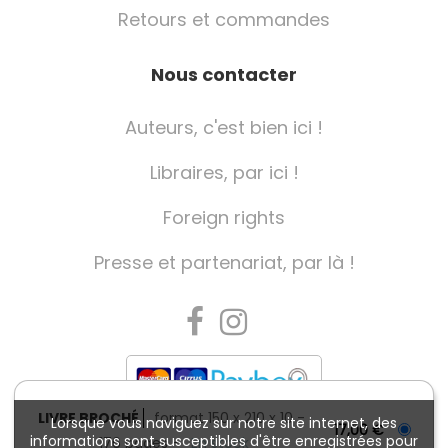
Retours et commandes
Nous contacter
Auteurs, c'est bien ici !
Libraires, par ici !
Foreign rights
Presse et partenariat, par là !
LIVRE BROCHÉ
format 150 x 210 x 10
Lorsque vous naviguez sur notre site internet, des
17,00 €
informations sont susceptibles d'être enregistrées pour
Charte de référencement
176 pages
En stock