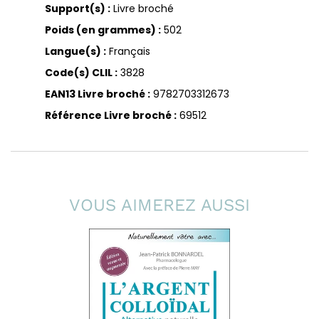
Support(s) :
Livre broché
Poids (en grammes) :
502
Langue(s) :
Français
Code(s) CLIL :
3828
EAN13 Livre broché :
9782703312673
Référence Livre broché :
69512
VOUS AIMEREZ AUSSI